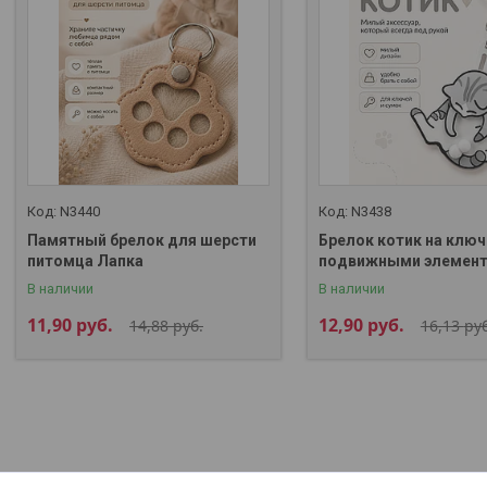
N3440
N3438
Памятный брелок для шерсти
Брелок котик на ключ
питомца Лапка
подвижными элемен
В наличии
В наличии
11,90
руб.
12,90
руб.
14,88
руб.
16,13
руб