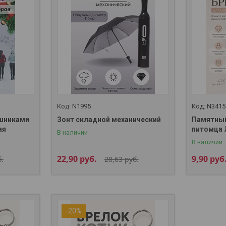
N1995
N3415
ушниками
Зонт складной механический
Памятный
ая
питомца 
В наличии
В наличии
22,90
руб.
9,90
руб
.
28,63
руб.
-20%