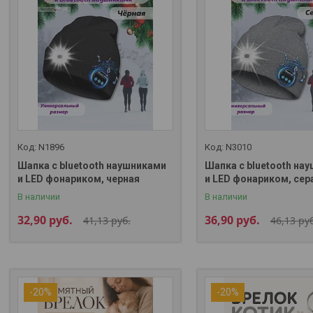
N1896
N3010
Шапка с bluetooth наушниками
Шапка с bluetooth на
и LED фонариком, черная
и LED фонариком, сер
В наличии
В наличии
32,90
руб.
36,90
руб.
41,13
руб.
46,13
руб
-20%
-20%