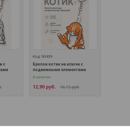
N3439
и с
Брелок котик на ключи с
тами
подвижными элементами
В наличии
12,90
руб.
.
16,13
руб.