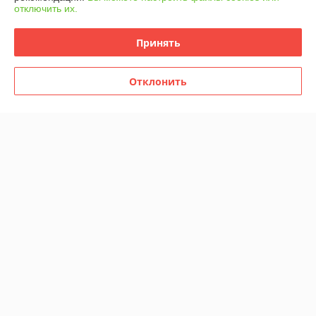
отключить их.
Сделка подтверждена через корзину
Принять
Показать все отзывы
Отклонить
О нас
Контакты
Доставка и оплата
График работы
Полная версия сайта
Политика обработки cookies
Сайт создан на платформе Deal.by