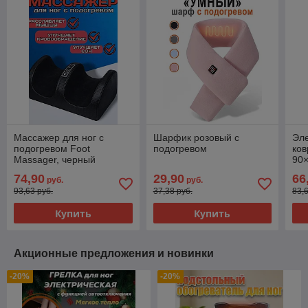
Массажер для ног с
Шарфик розовый с
Эле
подогревом Foot
подогревом
ков
Massager, черный
90×
поя
74,90
29,90
66
руб.
руб.
тай
93,63 руб.
37,38 руб.
83,
те
Купить
Купить
Акционные предложения и новинки
-20%
-20%