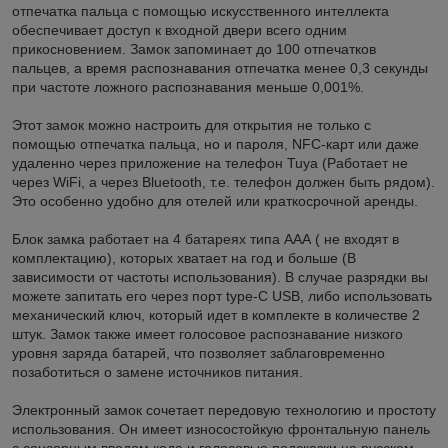
отпечатка пальца с помощью искусственного интеллекта
обеспечивает доступ к входной двери всего одним
прикосновением. Замок запоминает до 100 отпечатков
пальцев, а время распознавания отпечатка менее 0,3 секунды
при частоте ложного распознавания меньше 0,001%.
Этот замок можно настроить для открытия не только с
помощью отпечатка пальца, но и пароля, NFC-карт или даже
удаленно через приложение на телефон Tuya (Работает не
через WiFi, а через Bluetooth, т.е. телефон должен быть рядом).
Это особенно удобно для отелей или краткосрочной аренды.
Блок замка работает на 4 батареях типа ААА ( не входят в
комплектацию), которых хватает на год и больше (В
зависимости от частоты использования). В случае разрядки вы
можете запитать его через порт type-C USB, либо использовать
механический ключ, который идет в комплекте в количестве 2
штук. Замок также имеет голосовое распознавание низкого
уровня заряда батарей, что позволяет заблаговременно
позаботиться о замене источников питания.
Электронный замок сочетает передовую технологию и простоту
использования. Он имеет износостойкую фронтальную панель
с сенсорным вводом кода и голосовые подсказки на русском