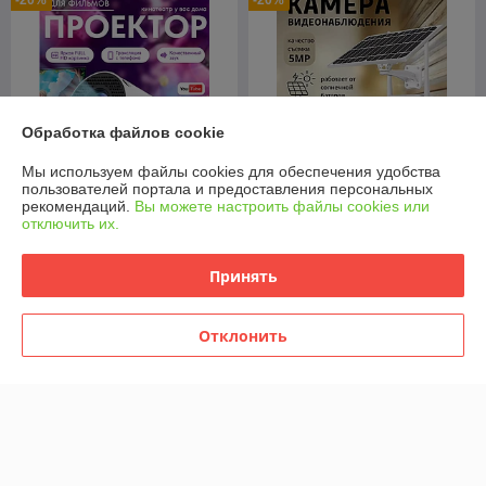
-20%
-20%
Обработка файлов cookie
Мы используем файлы cookies для обеспечения удобства
пользователей портала и предоставления персональных
рекомендаций.
Вы можете настроить файлы cookies или
отключить их.
Уличная камера
Мини проектор для
видеонаблюдения 4G на
фильмов
солнечной батарее
Принять
В наличии
В наличии
Отклонить
169,90
135,90
руб.
руб.
212,38 руб.
169,88 руб.
Купить
Купить
Показать ещё