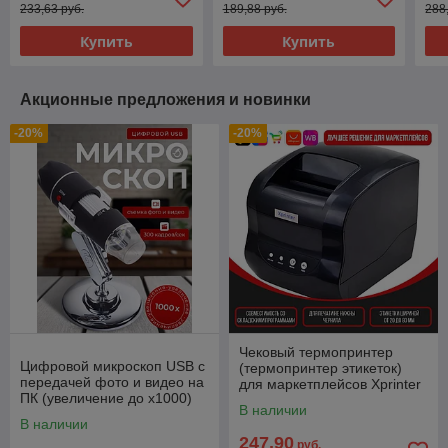
233,63 руб.
189,88 руб.
288
Купить
Купить
Акционные предложения и новинки
-20%
-20%
Чековый термопринтер
Цифровой микроскоп USB с
(термопринтер этикеток)
передачей фото и видео на
для маркетплейсов Xprinter
ПК (увеличение до х1000)
XP-365B
В наличии
Digital Microscope
В наличии
247,90
руб.