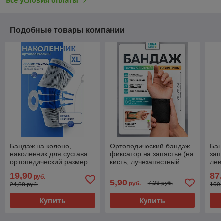
Все условия оплаты
Подобные товары компании
Бандаж на колено,
Ортопедический бандаж
Бан
наколенник для сустава
фиксатор на запястье (на
зап
ортопедический размер
кисть, лучезапястный
лев
XL
сустав) универсальный,
19,90
87
руб.
20 – 22 см
5,90
7,38 руб.
руб.
24,88 руб.
109
Купить
Купить