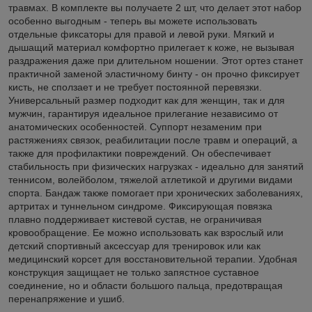
травмах. В комплекте вы получаете 2 шт, что делает этот набор
особенно выгодным - теперь вы можете использовать
отдельные фиксаторы для правой и левой руки. Мягкий и
дышащий материал комфортно прилегает к коже, не вызывая
раздражения даже при длительном ношении. Этот ортез станет
практичной заменой эластичному бинту - он прочно фиксирует
кисть, не сползает и не требует постоянной перевязки.
Универсальный размер подходит как для женщин, так и для
мужчин, гарантируя идеальное прилегание независимо от
анатомических особенностей. Суппорт незаменим при
растяжениях связок, реабилитации после травм и операций, а
также для профилактики повреждений. Он обеспечивает
стабильность при физических нагрузках - идеально для занятий
теннисом, волейболом, тяжелой атлетикой и другими видами
спорта. Бандаж также помогает при хронических заболеваниях,
артритах и туннельном синдроме. Фиксирующая повязка
плавно поддерживает кистевой сустав, не ограничивая
кровообращение. Ее можно использовать как взрослый или
детский спортивный аксессуар для тренировок или как
медицинский корсет для восстановительной терапии. Удобная
конструкция защищает не только запястное суставное
соединение, но и области большого пальца, предотвращая
перенапряжение и ушиб.