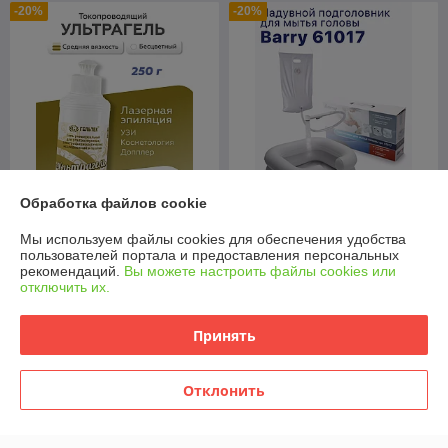
-20%
-20%
Обработка файлов cookie
Надувной подголовник для
Мы используем файлы cookies для обеспечения удобства
Гель для УЗИ и лазерной
мытья головы лежачих
пользователей портала и предоставления персональных
эпиляции Гельтек
больных с лейкой
рекомендаций.
Вы можете настроить файлы cookies или
Ультрагель 250 г
отключить их.
В наличии
В наличии
158,90
руб.
19,90
Принять
24,88 руб.
руб.
198,63 руб.
Купить
Купить
Отклонить
-20%
-20%