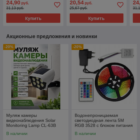
24,90
20,54
24
руб.
руб.
ограждений (4 шт)
31,13 руб.
25,67 руб.
31,
Купить
Купить
Акционные предложения и новинки
-20%
-20%
Муляж камеры
Водонепроницаемая
видеонаблюдения Solar
светодиодная лента 5M
Monitoring Lamp CL-63B
RGB 3528 с блоком питания
В наличии
В наличии