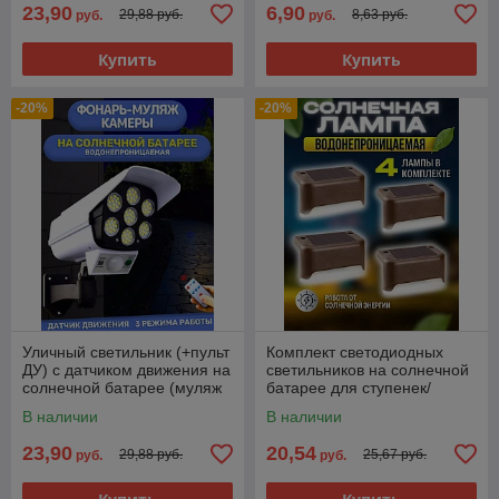
23,90
6,90
29,88 руб.
8,63 руб.
руб.
руб.
Купить
Купить
-20%
-20%
Уличный светильник (+пульт
Комплект светодиодных
ДУ) с датчиком движения на
светильников на солнечной
солнечной батарее (муляж
батарее для ступенек/
камеры) HG-2155
лестниц/ограждений (4 шт)
В наличии
В наличии
23,90
20,54
29,88 руб.
25,67 руб.
руб.
руб.