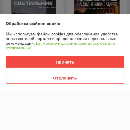
Обработка файлов cookie
Мы используем файлы cookies для обеспечения удобства
пользователей портала и предоставления персональных
рекомендаций.
Вы можете настроить файлы cookies или
отключить их.
Дачный светильник, фонарь
Садовые светильники на
Принять
на солнечной батарее
солнечной батарее 2 шт
В наличии
В наличии
Отклонить
24,90
24,90
31,13 руб.
31,13 руб.
руб.
руб.
Купить
Купить
Показать ещё
О нас