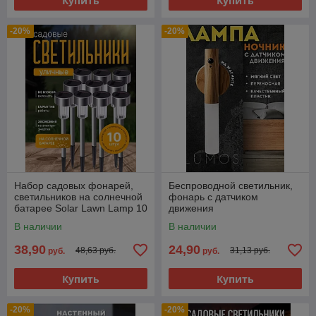
Купить
Купить
-20%
-20%
Набор садовых фонарей,
Беспроводной светильник,
светильников на солнечной
фонарь с датчиком
батарее Solar Lawn Lamp 10
движения
штук
В наличии
В наличии
38,90
24,90
48,63 руб.
31,13 руб.
руб.
руб.
Купить
Купить
-20%
-20%