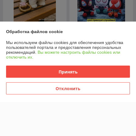
Интерактивная игрушка
Лабубу Человек-паук Spider-
Обработка файлов cookie
собачка спаниель на
Man мягкий брелок-игрушка
поводке, 29 см
— Сюрприз Бокс с
случайным супергероем
Мы используем файлы cookies для обеспечения удобства
В наличии
В наличии
Marvel (1 шт)
пользователей портала и предоставления персональных
рекомендаций.
Вы можете настроить файлы cookies или
66
18,40
82,50 руб.
23 руб.
руб.
руб.
отключить их.
Купить
Купить
Принять
-20%
-20%
Отклонить