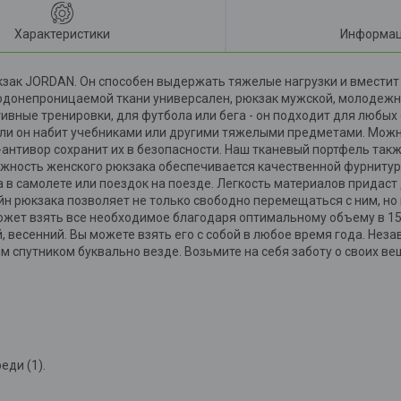
Характеристики
Информац
кзак JORDAN. Он способен выдержать тяжелые нагрузки и вместит
одонепроницаемой ткани универсален, рюкзак мужской, молодежн
ртивные тренировки, для футбола или бега - он подходит для любых
ли он набит учебниками или другими тяжелыми предметами. Можно
-антивор сохранит их в безопасности. Наш тканевый портфель так
ежность женского рюкзака обеспечивается качественной фурнитур
а в самолете или поездок на поезде. Легкость материалов придас
н рюкзака позволяет не только свободно перемещаться с ним, но 
может взять все необходимое благодаря оптимальному объему в 15
, весенний. Вы можете взять его с собой в любое время года. Нез
ым спутником буквально везде. Возьмите на себя заботу о своих в
еди (1).