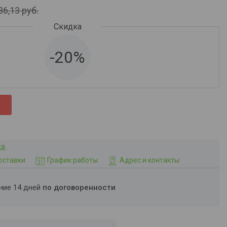
36,13
руб.
-20%
ка
оставки
График работы
Адрес и контакты
ение 14 дней
по договоренности