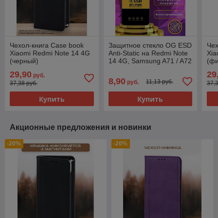
Чехол-книга Case book
Защитное стекло OG ESD
Чех
Xiaomi Redmi Note 14 4G
Anti-Static на Redmi Note
Xia
(черный)
14 4G, Samsung A71 / A72
(ф
29,90
29
руб.
8,90
11,13 руб.
руб.
37,38 руб.
37,
Купить
Купить
Акционные предложения и новинки
-20%
-20%