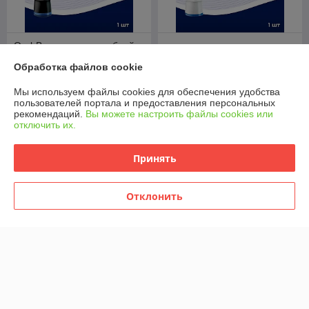
Oral-B насадка для зубной
щетки Cross Action черная 1
Oral-B насадка для зубной
Обработка файлов cookie
шт
щетки Floss Action 1 шт
В наличии
В наличии
Мы используем файлы cookies для обеспечения удобства
пользователей портала и предоставления персональных
27,90
21,90
34,88 руб.
27,38 руб.
руб.
руб.
рекомендаций.
Вы можете настроить файлы cookies или
отключить их.
Купить
Купить
Принять
-20%
-20%
Отклонить