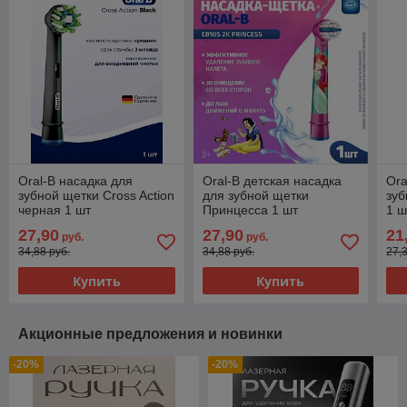
Oral-B насадка для
Oral-B детская насадка
Ora
зубной щетки Cross Action
для зубной щетки
зуб
черная 1 шт
Принцесса 1 шт
1 ш
27,90
27,90
21
руб.
руб.
34,88 руб.
34,88 руб.
27,
Купить
Купить
Акционные предложения и новинки
-20%
-20%