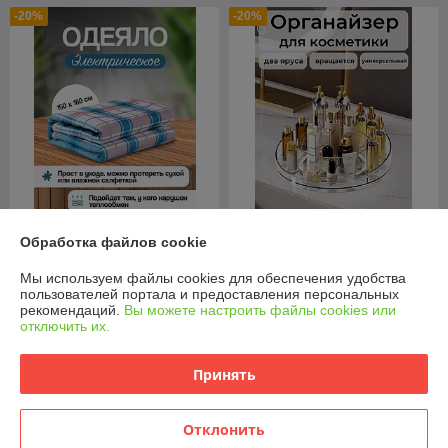
-20%
-20%
Электроодеяло с
Органайзер для косметики
Обработка файлов cookie
подогревом 180см x 150см
вращающийся
В наличии
В наличии
Мы используем файлы cookies для обеспечения удобства
пользователей портала и предоставления персональных
89,90
27,90
рекомендаций.
Вы можете настроить файлы cookies или
112,38 руб.
34,88 руб.
руб.
руб.
отключить их.
Купить
Купить
Принять
-20%
-20%
Отклонить