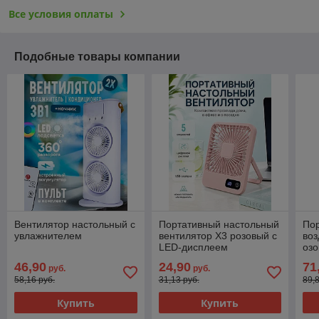
Все условия оплаты
Подобные товары компании
Вентилятор настольный с
Портативный настольный
Пор
увлажнителем
вентилятор X3 розовый с
воз
LED-дисплеем
озо
Pur
46,90
24,90
71
руб.
руб.
раб
58,16 руб.
31,13 руб.
89,
Купить
Купить