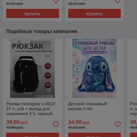
43,63 руб.
43,63 руб.
Купить
Купить
Подобные товары компании
Рюкзак swissgear х-8810
Детский плюшевый
Рюк
15 л, usb + выход для
рюкзак Стич
л, 
наушников 3.5, черный,
нау
мужской, городской,
муж
39,90
34,90
39
руб.
руб.
ранец, спортивный
ран
49,88 руб.
43,63 руб.
49,