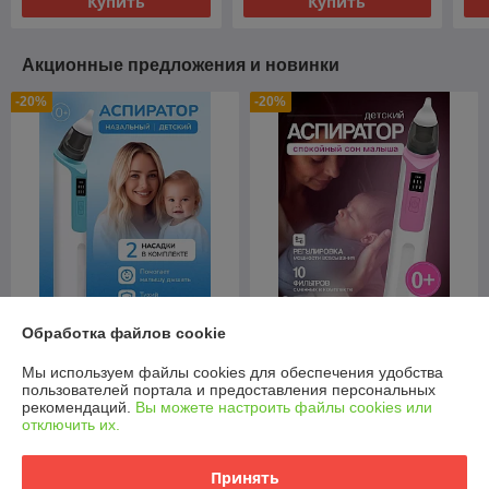
Купить
Купить
Акционные предложения и новинки
-20%
-20%
Обработка файлов cookie
Аспиратор назальный для
Аспиратор назальный для
детей (бесшумный
детей (бесшумный
Мы используем файлы cookies для обеспечения удобства
соплеотсос)
соплеотсос)
пользователей портала и предоставления персональных
В наличии
В наличии
рекомендаций.
Вы можете настроить файлы cookies или
отключить их.
39,90
39,90
49,88 руб.
49,88 руб.
руб.
руб.
Принять
Купить
Купить