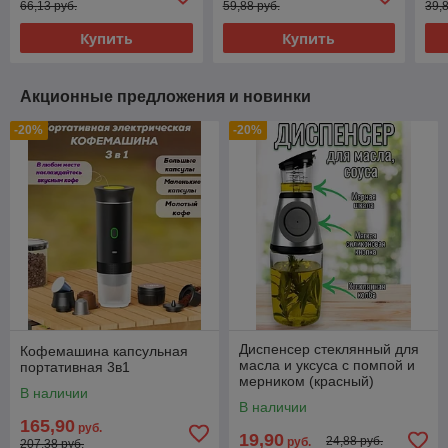
66,13 руб.
59,88 руб.
39,
Купить
Купить
Акционные предложения и новинки
-20%
-20%
Диспенсер стеклянный для
Кофемашина капсульная
масла и уксуса с помпой и
портативная 3в1
мерником (красный)
В наличии
В наличии
165,90
руб.
19,90
24,88 руб.
руб.
207,38 руб.