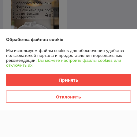
Обработка файлов cookie
Мы используем файлы cookies для обеспечения удобства
пользователей портала и предоставления персональных
Размораживатель для
рекомендаций.
Вы можете настроить файлы cookies или
продуктов со
отключить их.
стерилизатором
В наличии
Принять
49,75
61,69 руб.
руб.
Отклонить
Купить
О нас
33% положительных из 6 отзывов за год