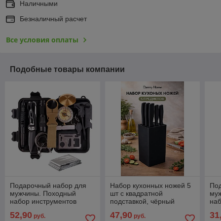
Наличными
Безналичный расчет
Все условия оплаты
Подобные товары компании
Подарочный набор для
Набор кухонных ножей 5
По
мужчины. Походный
шт с квадратной
му
набор инструментов
подставкой, чёрный
наб
(набор для выживания)
ножевой блок
пр
52,90
47,90
31
руб.
руб.
12 предметов