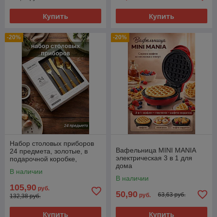
Купить
Купить
-20%
-20%
Набор столовых приборов
Вафельница MINI MANIA
24 предмета, золотые, в
электрическая 3 в 1 для
подарочной коробке,
дома
нержавеющая сталь
В наличии
В наличии
105,90
руб.
50,90
63,63 руб.
руб.
132,38 руб.
Купить
Купить