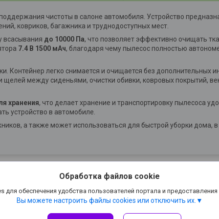
 поддержания чистоты в салоне автомобиля. Устройство предназн
ений, ковриков, багажника и труднодоступных мест.
у всасывания
до 10000 Па
, что позволяет эффективно очищать тк
лятора
7.4 В 1500 мАч
, благодаря чему пылесос полностью автономе
и. Контейнер легко снимается и очищается без дополнительных и
ки щелей между сиденьями, очистки обивки, ковровых покрытий, в
ля хранения
, что делает хранение и транспортировку пылесоса уд
ть устройство в автомобиле.
иков, а также может использоваться для быстрой уборки дома, в
Обработка файлов cookie
s для обеспечения удобства пользователей портала и предоставления
Вы можете настроить файлы cookies или отключить их.