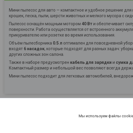
Мини пылесос для авто — компактное и удобное решение для
крошек, песка, пыли, шерсти животных и мелкого мусора с сид
Пылесос оснащён мощным мотором
40 Вт
и обеспечивает сил
поверхности. Работа осуществляется от встроенного аккуму
прикуривателю или розетке во время использования.
Объём пылесборника
0.5 л
оптимален для повседневной уборк
входят
6 насадок
, которые подходят для разных задач: убор
других сложных зон салона.
Также в наборе предусмотрен
кабель для зарядки
и
сумка д
Компактный размер и небольшой вес позволяют всегда держа
Мини пылесос подходит для легковых автомобилей, внедорожн
Мы используем файлы cookie