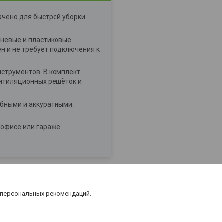
ачено для быстрой уборки
аневые и пластиковые
н и не требует подключения к
нструментов. В комплект
ентиляционных решёток и
обными и аккуратными.
 офисе или гараже.
 персональных рекомендаций.