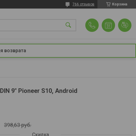
766 отзывов
Корзина
я возврата
IN 9" Pioneer S10, Android
398,63
руб.