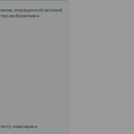
раном, операционной системой
ество изображения и
енту, навигации и