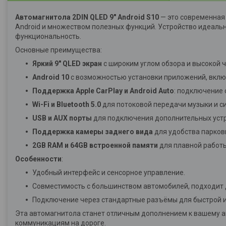
Автомагнитола 2DIN QLED 9" Android S10
— это современная
Android и множеством полезных функций. Устройство идеальн
функциональность.
Основные преимущества:
Яркий 9" QLED экран
с широким углом обзора и высокой 
Android 10
с возможностью установки приложений, включ
Поддержка Apple CarPlay и Android Auto
: подключение 
Wi-Fi и Bluetooth 5.0
для потоковой передачи музыки и с
USB и AUX порты
для подключения дополнительных устр
Поддержка камеры заднего вида
для удобства парков
2GB RAM и 64GB встроенной памяти
для плавной работ
Особенности
:
Удобный интерфейс и сенсорное управление.
Совместимость с большинством автомобилей, подходит д
Подключение через стандартные разъёмы для быстрой и
Эта автомагнитола станет отличным дополнением к вашему а
коммуникациям на дороге.