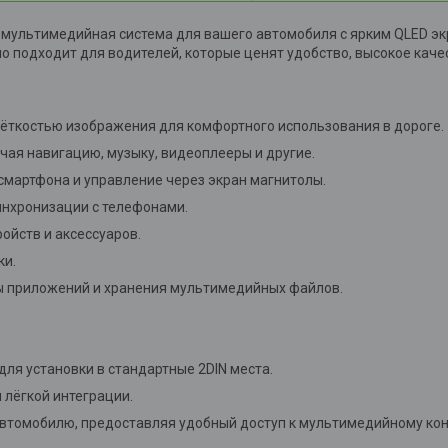
 мультимедийная система для вашего автомобиля с ярким QLED эк
о подходит для водителей, которые ценят удобство, высокое кач
чёткостью изображения для комфортного использования в дороге.
ая навигацию, музыку, видеоплееры и другие.
смартфона и управление через экран магнитолы.
инхронизации с телефонами.
ойств и аксессуаров.
ки.
ы приложений и хранения мультимедийных файлов.
ля установки в стандартные 2DIN места.
 лёгкой интеграции.
втомобилю, предоставляя удобный доступ к мультимедийному конт