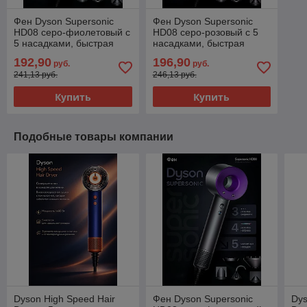
Фен Dyson Supersonic
Фен Dyson Supersonic
HD08 серо-фиолетовый с
HD08 серо-розовый с 5
5 насадками, быстрая
насадками, быстрая
сушка и защита от
сушка и защита от
192,90
196,90
руб.
руб.
перегрева
перегрева
241,13 руб.
246,13 руб.
Купить
Купить
Подобные товары компании
Dyson High Speed Hair
Фен Dyson Supersonic
Dys