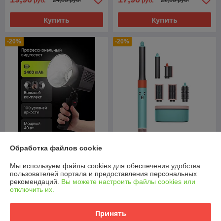
руб.
руб.
Купить
Купить
-20%
-20%
Обработка файлов cookie
Профессиональный led
Фен для волос Dyson
видеосвет с аккумулятором
AirWrap HS05 complete long,
для съемки
профессиональный для
Мы используем файлы cookies для обеспечения удобства
всех типов волос
пользователей портала и предоставления персональных
В наличии
В наличии
рекомендаций.
Вы можете настроить файлы cookies или
отключить их.
167,90
589,90
руб.
руб.
209,88 руб.
737,38 руб.
Принять