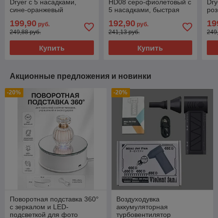
Dryer с 5 насадками,
HD08 серо-фиолетовый с
Dry
сине-оранжевый
5 насадками, быстрая
ро
сушка и защита от
199,90
192,90
19
руб.
руб.
перегрева
249,88 руб.
241,13 руб.
249
Купить
Купить
Акционные предложения и новинки
-20%
-20%
Поворотная подставка 360°
Воздуходувка
с зеркалом и LED-
аккумуляторная
подсветкой для фото
турбовентилятор