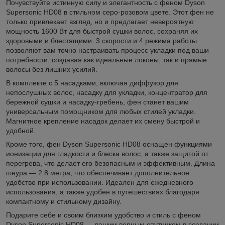
Почувствуйте истинную силу и элегантность с феном Dyson
Supersonic HD08 в стильном серо-розовом цвете. Этот фен не
только привлекает взгляд, но и предлагает невероятную
мощность 1600 Вт для быстрой сушки волос, сохраняя их
здоровыми и блестящими. 3 скорости и 4 режима работы
позволяют вам точно настраивать процесс укладки под ваши
потребности, создавая как идеальные локоны, так и прямые
волосы без лишних усилий.
В комплекте с 5 насадками, включая диффузор для
непослушных волос, насадку для укладки, концентратор для
бережной сушки и насадку-гребень, фен станет вашим
универсальным помощником для любых стилей укладки.
Магнитное крепление насадок делает их смену быстрой и
удобной.
Кроме того, фен Dyson Supersonic HD08 оснащен функциями
ионизации для гладкости и блеска волос, а также защитой от
перегрева, что делает его безопасным и эффективным. Длина
шнура — 2.8 метра, что обеспечивает дополнительное
удобство при использовании. Идеален для ежедневного
использования, а также удобен в путешествиях благодаря
компактному и стильному дизайну.
Подарите себе и своим близким удобство и стиль с феном
Dyson Supersonic HD08 — вашим верным спутником в создании