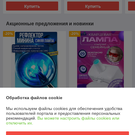
Купить
Купить
Акционные предложения и новинки
-20%
-20%
Обработка файлов cookie
Кварцевая лампа
Рефлектор Минина/Синяя
ОУФК-9_Семейный уфо
Мы используем файлы cookies для обеспечения удобства
лампа для прогревания
облучатель
пользователей портала и предоставления персональных
В наличии
В наличии
рекомендаций.
Вы можете настроить файлы cookies или
отключить их.
113,90
237,90
руб.
руб.
142,38 руб.
297,38 руб.