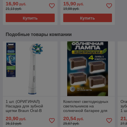
16,90
15,90
руб.
руб.
21,13 руб.
19,88 руб.
Купить
Купить
Подобные товары компании
1 шт. (ОРИГИНАЛ)
Комплект светодиодных
Ora
Насадка для зубной
светильников на
зуб
щетки Braun Oral-B
солнечной батарее для
1 ш
CrossAction
ступенек/лестниц/
20,90
20,54
21
руб.
руб.
ограждений (4 шт)
26,13 руб.
25,67 руб.
27,