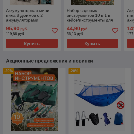
Аккумуляторная мини-
Набор садовых
Акк
пила 8 дюймов с 2
инструментов 10 в 1 в
пил
аккумуляторами
кейсе/инструменты для
ак
сада и огорода в
4 и
95,90
44,90
14
руб.
руб.
чемодане (10 предметов)
за
119,88 руб.
56,13 руб.
177
са
Купить
Купить
Акционные предложения и новинки
-20%
-20%