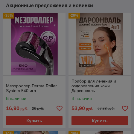
Акционные предложения и новинки
-35%
-20%
Прибор для лечения и
Мезороллер Derma Roller
оздоровления кожи
System 540 игл
Дарсонваль
В наличии
В наличии
16,90
53,90
26 руб.
67,38 руб.
руб.
руб.
Купить
Купить
-20%
-20%