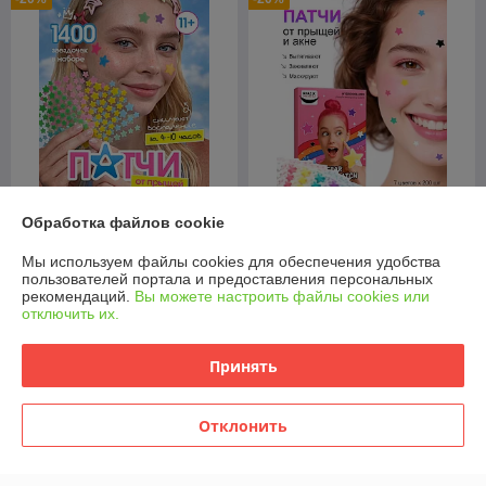
Обработка файлов cookie
Патчи от прыщей и акне
Патчи от прыщей и акне
звездочки
звездочки
Мы используем файлы cookies для обеспечения удобства
пользователей портала и предоставления персональных
В наличии
В наличии
рекомендаций.
Вы можете настроить файлы cookies или
отключить их.
22,90
22,90
28,63 руб.
28,63 руб.
руб.
руб.
Купить
Купить
Принять
-20%
-20%
Отклонить