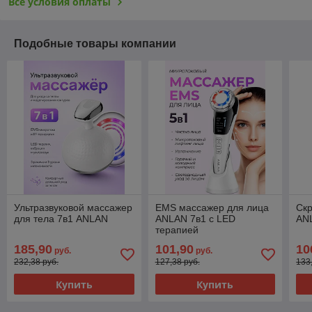
Все условия оплаты
Подобные товары компании
Ультразвуковой массажер
EMS массажер для лица
Скр
для тела 7в1 ANLAN
ANLAN 7в1 с LED
AN
терапией
185,90
101,90
10
руб.
руб.
232,38 руб.
127,38 руб.
133
Купить
Купить