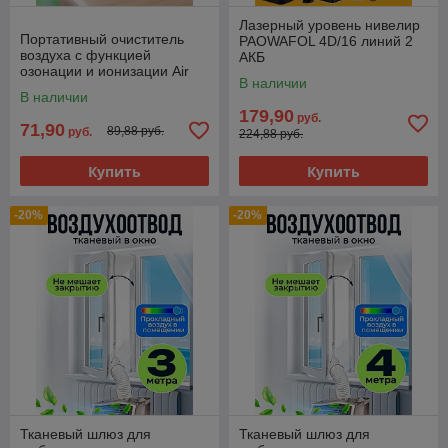
Лазерный уровень нивелир
Портативный очиститель
PAOWAFOL 4D/16 линий 2
воздуха с функцией
АКБ
озонации и ионизации Air
В наличии
Purifier, 220 V (4 режима
В наличии
работы)
179,90
руб.
71,90
89,88 руб.
руб.
224,88 руб.
Купить
Купить
-20%
-20%
Тканевый шлюз для
Тканевый шлюз для