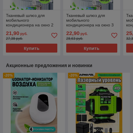
Тканевый шлюз для
Тканевый шлюз для
Тк
мобильного
мобильного
мо
кондиционера на окно 2
кондиционера на окно 3
кон
метра
метра
мет
21,90
22,90
25
руб.
руб.
воз
27,38 руб.
28,63 руб.
32,
Купить
Купить
Акционные предложения и новинки
-20%
-20%