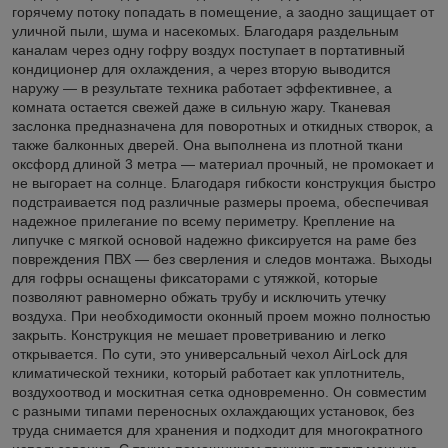
горячему потоку попадать в помещение, а заодно защищает от
уличной пыли, шума и насекомых. Благодаря раздельным
каналам через одну гофру воздух поступает в портативный
кондиционер для охлаждения, а через вторую выводится
наружу — в результате техника работает эффективнее, а
комната остается свежей даже в сильную жару. Тканевая
заслонка предназначена для поворотных и откидных створок, а
также балконных дверей. Она выполнена из плотной ткани
оксфорд длиной 3 метра — материал прочный, не промокает и
не выгорает на солнце. Благодаря гибкости конструкция быстро
подстраивается под различные размеры проема, обеспечивая
надежное прилегание по всему периметру. Крепление на
липучке с мягкой основой надежно фиксируется на раме без
повреждения ПВХ — без сверления и следов монтажа. Выходы
для гофры оснащены фиксаторами с утяжкой, которые
позволяют равномерно обжать трубу и исключить утечку
воздуха. При необходимости оконный проем можно полностью
закрыть. Конструкция не мешает проветриванию и легко
открывается. По сути, это универсальный чехол AirLock для
климатической техники, который работает как уплотнитель,
воздухоотвод и москитная сетка одновременно. Он совместим
с разными типами переносных охлаждающих установок, без
труда снимается для хранения и подходит для многократного