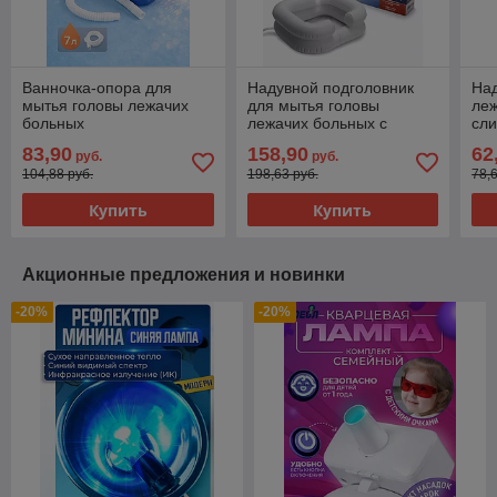
Ванночка-опора для
Надувной подголовник
Над
мытья головы лежачих
для мытья головы
леж
больных
лежачих больных с
сл
лейкой
83,90
158,90
62
руб.
руб.
104,88 руб.
198,63 руб.
78,
Купить
Купить
Акционные предложения и новинки
-20%
-20%