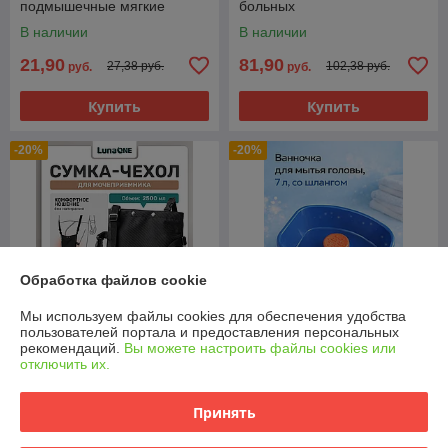
подмышечные мягкие
больных
В наличии
В наличии
21,90
81,90
27,38 руб.
102,38 руб.
руб.
руб.
Купить
Купить
-20%
-20%
Обработка файлов cookie
Мы используем файлы cookies для обеспечения удобства
пользователей портала и предоставления персональных
рекомендаций.
Вы можете настроить файлы cookies или
отключить их.
Сумка для мочеприемника,
Ванночка-опора для мытья
2500 мл
головы лежачих больных
Принять
В наличии
В наличии
18,90
83,90
23,63 руб.
104,88 руб.
руб.
руб.