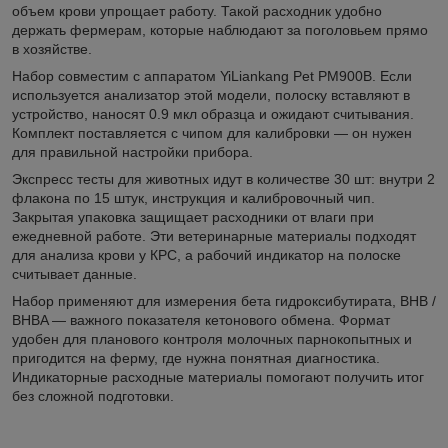
объем крови упрощает работу. Такой расходник удобно
держать фермерам, которые наблюдают за поголовьем прямо
в хозяйстве.
Набор совместим с аппаратом YiLiankang Pet PM900B. Если
используется анализатор этой модели, полоску вставляют в
устройство, наносят 0.9 мкл образца и ожидают считывания.
Комплект поставляется с чипом для калибровки — он нужен
для правильной настройки прибора.
Экспресс тесты для животных идут в количестве 30 шт: внутри 2
флакона по 15 штук, инструкция и калибровочный чип.
Закрытая упаковка защищает расходники от влаги при
ежедневной работе. Эти ветеринарные материалы подходят
для анализа крови у КРС, а рабочий индикатор на полоске
считывает данные.
Набор применяют для измерения бета гидроксибутирата, BHB /
BHBA — важного показателя кетонового обмена. Формат
удобен для планового контроля молочных парнокопытных и
пригодится на ферму, где нужна понятная диагностика.
Индикаторные расходные материалы помогают получить итог
без сложной подготовки.