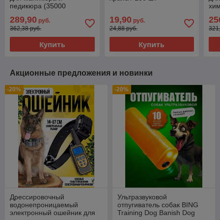
педикюра (35000
хим
оборотов в минуту)
289,90
19,90
25
руб.
руб.
Portable Nail Polisher
362,38 руб.
24,88 руб.
321
Купить
Купить
Акционные предложения и новинки
-20%
-20%
Дрессировочный
Ультразвуковой
водонепроницаемый
отпугиватель собак BING
электронный ошейник для
Training Dog Banish Dog